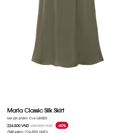
Marla Classic Silk Skirt
Mã sản phẩm:
CV4145RE0S
224.500 VND
449.000 VND
-50%
(Tiết kiệm:
224.500 VND
)