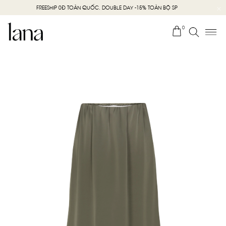
FREESHIP 0Đ TOÀN QUỐC. DOUBLE DAY -15% TOÀN BỘ SP
0