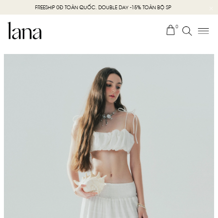
FREESHIP 0Đ TOÀN QUỐC. DOUBLE DAY -15% TOÀN BỘ SP
0