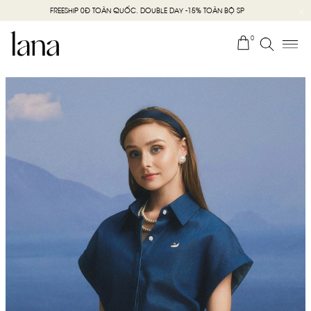
FREESHIP 0Đ TOÀN QUỐC. DOUBLE DAY -15% TOÀN BỘ SP
0