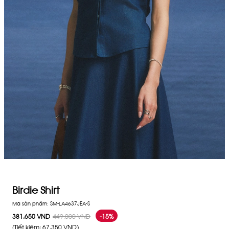
Birdie Shirt
Mã sản phẩm:
SM-LA4637JEA-S
381.650 VND
449.000 VND
-15%
(Tiết kiệm:
67.350 VND
)